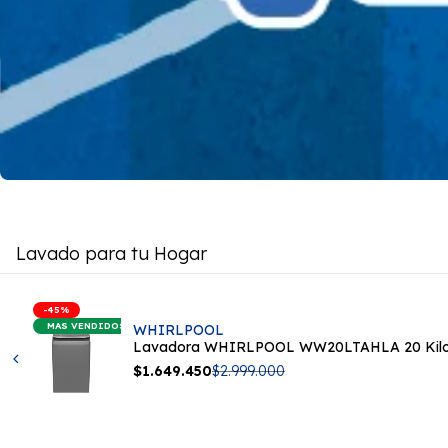
Lavado para tu Hogar
-
45
%
MAS VENDIDOS
WHIRLPOOL
Lavadora WHIRLPOOL WW20LTAHLA 20 Kilos 
Precio
$1.649.450
Precio
$2.999.000
Proveedor:
de
regular
venta