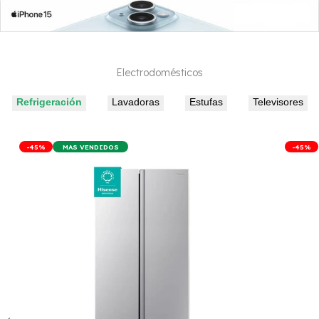
Electrodomésticos
Refrigeración
Lavadoras
Estufas
Televisores
-
45
%
MAS VENDIDOS
-
45
%