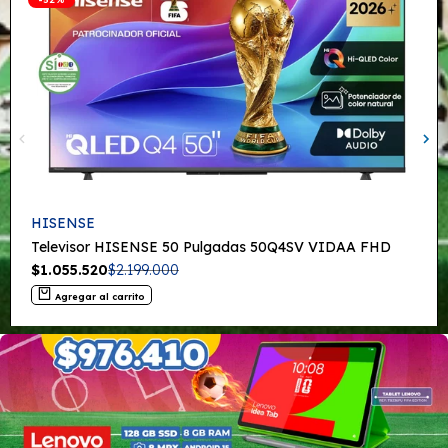
Proveedor:
HISENSE
Televisor HISENSE 50 Pulgadas 50Q4SV VIDAA FHD
Precio
$1.055.520
Precio
$2.199.000
de
regular
venta
Agregar al carrito