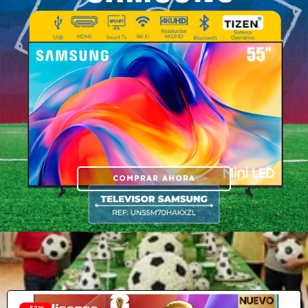
COMPRAR AHORA
-
52
%