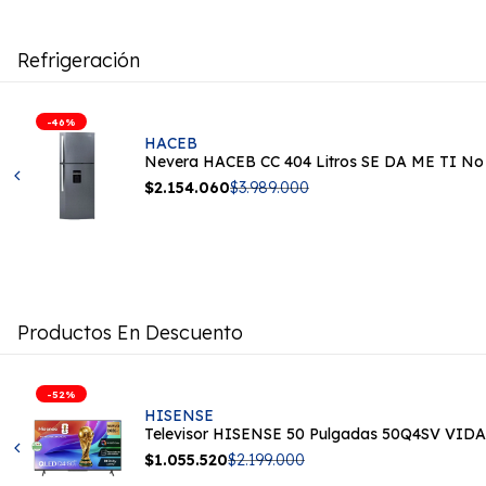
Refrigeración
-
46
%
HACEB
Nevera HACEB CC 404 Litros SE DA ME TI No F
Precio
$2.154.060
Precio
$3.989.000
Proveedor:
de
regular
venta
Productos En Descuento
-
52
%
HISENSE
Televisor HISENSE 50 Pulgadas 50Q4SV VID
Precio
$1.055.520
Precio
$2.199.000
Proveedor:
de
regular