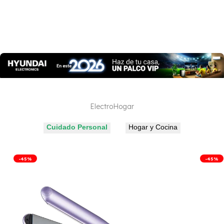
venta
ElectroHogar
Cuidado Personal
Hogar y Cocina
-
45
%
-
45
%