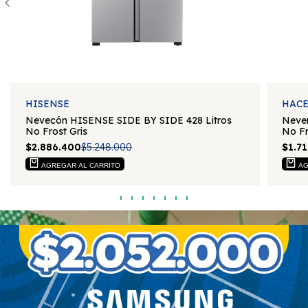
Proveedor:
Proveedo
HISENSE
HAC
Nevecón HISENSE SIDE BY SIDE 428 Litros
Never
No Frost Gris
No Fr
Precio
$2.886.400
Precio
$5.248.000
Prec
$1.7
de
regular
de
venta
vent
AGREGAR AL CARRITO
AG