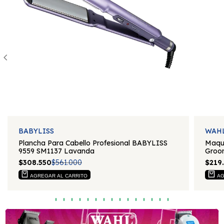
Proveedor:
Proveedo
BABYLISS
WAH
Plancha Para Cabello Profesional BABYLISS
Maqu
9559 SM1137 Lavanda
Groom
Precio
$308.550
Precio
$561.000
Prec
$219
de
regular
de
venta
vent
AGREGAR AL CARRITO
AG